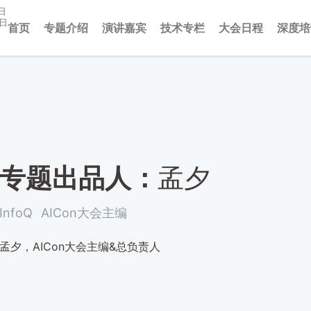
日
3日
首页
专题介绍
演讲嘉宾
技术专栏
大会日程
深度培
专题出品人：
孟夕
InfoQ
AICon大会主编
孟夕，AICon大会主编&总负责人